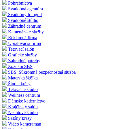
Pohrebníctva
Svadobná agentúra
Svadobný fotograf
Svadobné štúdio
Záhradné centrum
Kamenárske služby
Reklamná firma
Upratovacia firma
Tetovací salón
Grafické služby
Záhradné potreby
Zoznam SBS
SBS, Súkromná bezpečnostná služba
Materská škôlka
Štúdia krásy
Tetovacie štúdio
Wellness centrum
Dámske kaderníctvo
Krajčírsky salón
Nechtové štúdio
Salóny krásy
Video kameraman