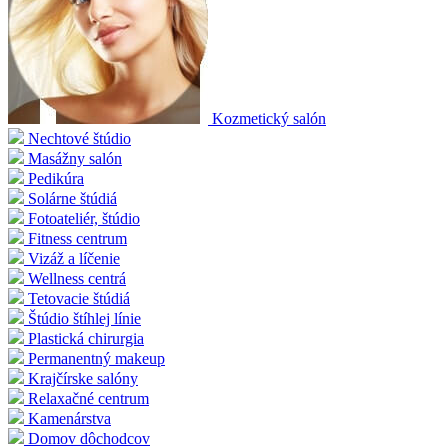
Kozmetický salón
Nechtové štúdio
Masážny salón
Pedikúra
Solárne štúdiá
Fotoateliér, štúdio
Fitness centrum
Vizáž a líčenie
Wellness centrá
Tetovacie štúdiá
Štúdio štíhlej línie
Plastická chirurgia
Permanentný makeup
Krajčírske salóny
Relaxačné centrum
Kamenárstva
Domov dôchodcov