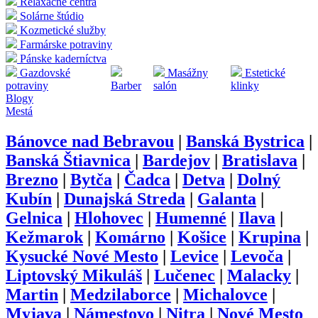
Relaxačné centrá
Solárne štúdio
Kozmetické služby
Farmárske potraviny
Pánske kaderníctva
Gazdovské
Masážny
Estetické
potraviny
Barber
salón
klinky
Blogy
Mestá
Bánovce nad Bebravou
|
Banská Bystrica
|
Banská Štiavnica
|
Bardejov
|
Bratislava
|
Brezno
|
Bytča
|
Čadca
|
Detva
|
Dolný
Kubín
|
Dunajská Streda
|
Galanta
|
Gelnica
|
Hlohovec
|
Humenné
|
Ilava
|
Kežmarok
|
Komárno
|
Košice
|
Krupina
|
Kysucké Nové Mesto
|
Levice
|
Levoča
|
Liptovský Mikuláš
|
Lučenec
|
Malacky
|
Martin
|
Medzilaborce
|
Michalovce
|
Myjava
|
Námestovo
|
Nitra
|
Nové Mesto