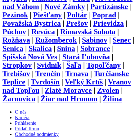
nad Váhom
|
Nové Zámky
|
Partizánske
|
Pezinok
|
Piešťany
|
Poltár
|
Poprad
|
Považská Bystrica
|
Prešov
|
Prievidza
|
Púchov
|
Revúca
|
Rimavská Sobota
|
Rožňava
|
Ružomberok
|
Sabinov
|
Senec
|
Senica
|
Skalica
|
Snina
|
Sobrance
|
Spišská Nová Ves
|
Stará Ľubovňa
|
Stropkov
|
Svidník
|
Šaľa
|
Topoľčany
|
Trebišov
|
Trenčín
|
Trnava
|
Turčianske
Teplice
|
Tvrdošín
|
Veľký Krtíš
|
Vranov
nad Topľou
|
Zlaté Moravce
|
Zvolen
|
Žarnovica
|
Žiar nad Hronom
|
Žilina
O nás
Kariéra
Prihlásenie
Pridať firmu
Obchodné podmienky