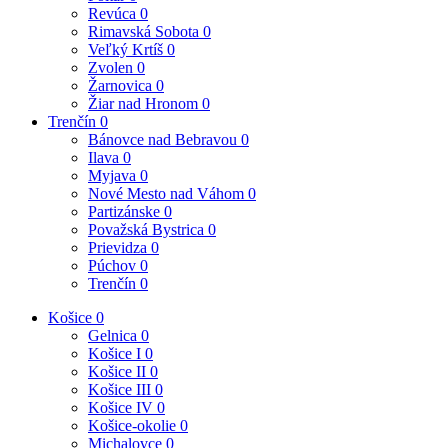
Revúca
0
Rimavská Sobota
0
Veľký Krtíš
0
Zvolen
0
Žarnovica
0
Žiar nad Hronom
0
Trenčín
0
Bánovce nad Bebravou
0
Ilava
0
Myjava
0
Nové Mesto nad Váhom
0
Partizánske
0
Považská Bystrica
0
Prievidza
0
Púchov
0
Trenčín
0
Košice
0
Gelnica
0
Košice I
0
Košice II
0
Košice III
0
Košice IV
0
Košice-okolie
0
Michalovce
0