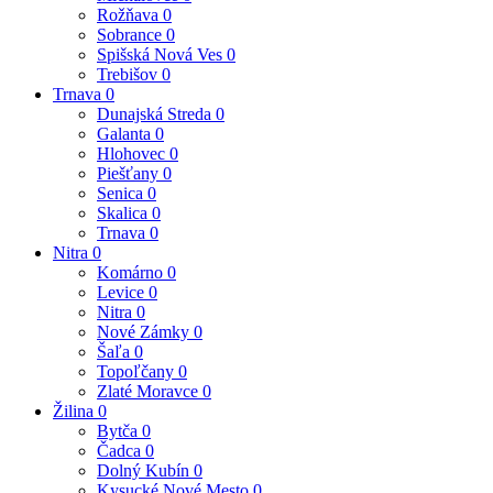
Rožňava
0
Sobrance
0
Spišská Nová Ves
0
Trebišov
0
Trnava
0
Dunajská Streda
0
Galanta
0
Hlohovec
0
Piešťany
0
Senica
0
Skalica
0
Trnava
0
Nitra
0
Komárno
0
Levice
0
Nitra
0
Nové Zámky
0
Šaľa
0
Topoľčany
0
Zlaté Moravce
0
Žilina
0
Bytča
0
Čadca
0
Dolný Kubín
0
Kysucké Nové Mesto
0