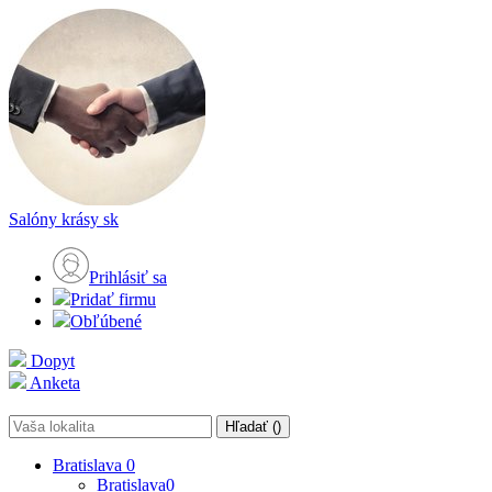
Salóny krásy
sk
Prihlásiť sa
Pridať firmu
Obľúbené
Dopyt
Anketa
Hľadať (
)
Bratislava
0
Bratislava
0