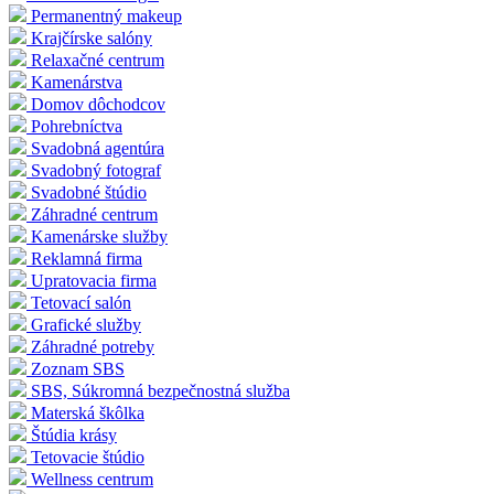
Permanentný makeup
Krajčírske salóny
Relaxačné centrum
Kamenárstva
Domov dôchodcov
Pohrebníctva
Svadobná agentúra
Svadobný fotograf
Svadobné štúdio
Záhradné centrum
Kamenárske služby
Reklamná firma
Upratovacia firma
Tetovací salón
Grafické služby
Záhradné potreby
Zoznam SBS
SBS, Súkromná bezpečnostná služba
Materská škôlka
Štúdia krásy
Tetovacie štúdio
Wellness centrum