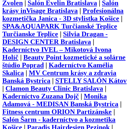
Zvolen
|
Salón Evelin Bratislava
|
Salón
krásy inVisage Bratislava
|
Profesionálna
kozmetička Janica - 3D stylistka Košice
|
SPA&AQUAPARK Turčianské Teplice
Turčianske Teplice
|
Silvia Dragan -
DESIGN CENTER Bratislava
|
Kaderníctvo IVEL – Mikotová Ivona
Holíč
|
Beauty Point kozmetické a solárne
štúdio Poprad
|
Kaderníctvo Kamélia
Skalica
|
MV Centrum krásy a zdravia
Banská Bystrica
|
STELLY SALÓN Kátov
|
Clamon Beauty Clinic Bratislava
|
Kaderníctvo Zuzana Dojč
|
Monika
Adamová - MEDISAN Banská Bystrica
|
Fitness centrum ORION Partizánske
|
Salón Šarm - kaderníctvo a kozmetika
Košice
|
Paradis Hairdesign Pezinok
|