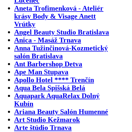
Lučenec
Aneta Trofimenková - Ateliér
krásy Body & Visage Anett
Vrútky
Angel Beauty Studio Bratislava
Anica - Masáž Trnava
Anna Tužinčinová-Kozmetický
salón Bratislava
Ant Barbershop Detva
Ape Man Stupava
Apollo Hotel **** Trenčín
Aqua Bela Spišská Belá
Aquapark AquaRelax Dolný
Kubín
Ariana Beauty Salón Humenné
Art Studio Kežmarok
Arte štúdio Trnava