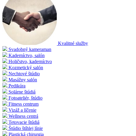
Kvalitné služby
Svadobný kameraman
Kaderníctvo, salón
Holičstvo, kaderníctvo
Kozmetický salón
Nechtové štúdio
Masážny salón
Pedikúra
Solárne štúdiá
Fotoateliér, štúdio
Fitness centrum
Vizáž a líčenie
Wellness centrá
Tetovacie štúdiá
Štúdio štíhlej línie
Plastická chirurgia