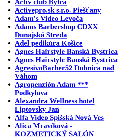
Activ club Bytča
Activepro.sk s.r.o. Piešťany
Adam's Video Levoča
Adams Barbershop CDXX
Dunajská Streda
Adel pedikúra Košice
Agnes Hairstyle Banská Bystrica
Agnes Hairstyle Banská Bystrica
AgresivoBarber52 Dubnica nad
Váhom
Agropenzión Adam ***
Podkylava
Alexandra Wellness hotel
Liptovský Ján
Alfa Video Spišská Nová Ves
Alica Mravíková -
KOZMETICKÝ SALÓN