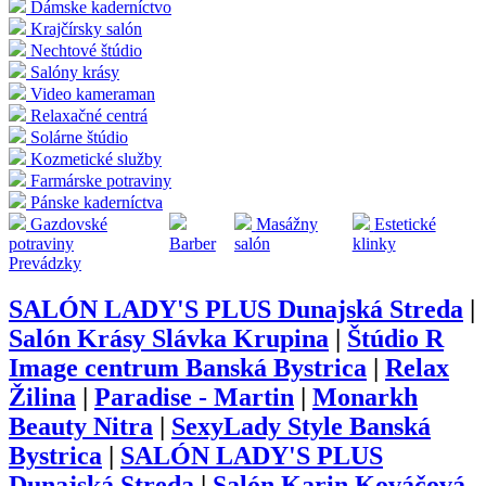
Dámske kaderníctvo
Krajčírsky salón
Nechtové štúdio
Salóny krásy
Video kameraman
Relaxačné centrá
Solárne štúdio
Kozmetické služby
Farmárske potraviny
Pánske kaderníctva
Gazdovské
Masážny
Estetické
potraviny
Barber
salón
klinky
Prevádzky
SALÓN LADY'S PLUS Dunajská Streda
|
Salón Krásy Slávka Krupina
|
Štúdio R
Image centrum Banská Bystrica
|
Relax
Žilina
|
Paradise - Martin
|
Monarkh
Beauty Nitra
|
SexyLady Style Banská
Bystrica
|
SALÓN LADY'S PLUS
Dunajská Streda
|
Salón Karin Kováčová