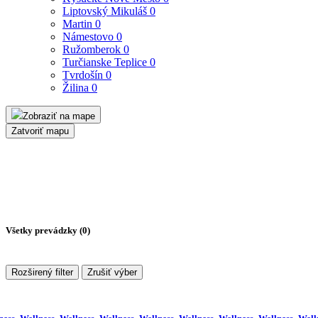
Liptovský Mikuláš
0
Martin
0
Námestovo
0
Ružomberok
0
Turčianske Teplice
0
Tvrdošín
0
Žilina
0
Zobraziť na mape
Zatvoriť mapu
Všetky prevádzky (
0
)
Rozširený filter
Zrušiť výber