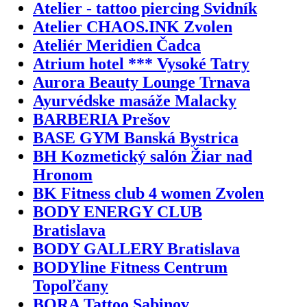
Atelier - tattoo piercing Svidník
Atelier CHAOS.INK Zvolen
Ateliér Meridien Čadca
Atrium hotel *** Vysoké Tatry
Aurora Beauty Lounge Trnava
Ayurvédske masáže Malacky
BARBERIA Prešov
BASE GYM Banská Bystrica
BH Kozmetický salón Žiar nad
Hronom
BK Fitness club 4 women Zvolen
BODY ENERGY CLUB
Bratislava
BODY GALLERY Bratislava
BODYline Fitness Centrum
Topoľčany
BORA Tattoo Sabinov