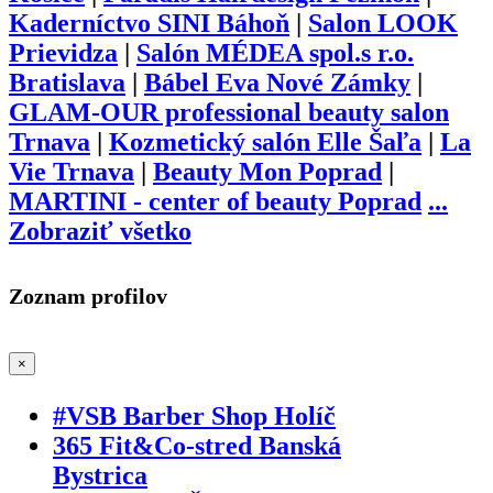
Kaderníctvo SINI Báhoň
|
Salon LOOK
Prievidza
|
Salón MÉDEA spol.s r.o.
Bratislava
|
Bábel Eva Nové Zámky
|
GLAM-OUR professional beauty salon
Trnava
|
Kozmetický salón Elle Šaľa
|
La
Vie Trnava
|
Beauty Mon Poprad
|
MARTINI - center of beauty Poprad
...
Zobraziť všetko
Zoznam profilov
×
#VSB Barber Shop Holíč
365 Fit&Co-stred Banská
Bystrica