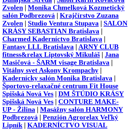
Zvolen
|
Monika Chmelková Kozmetický
salón Podbrezová
|
Krajčírstvo Zuzana
Zvolen
|
Studio Ventura Stupava
|
SALON
KRÁSY SEBASTIAN Bratislava
|
Charmed Kaderníctvo Bratislava
|
Fantasy LLL Bratislava
|
ARNY CLUB
fitness&relax Liptovský Mikuláš
|
Jana
Masičová - ŠARM visage Bratislava
|
Vitálny svet Askony Krompachy
|
Kadernícky salón Monika Bratislava
|
Športovo-relaxačné centrum Fit House
Spišská Nová Ves
|
DM ŠTÚDIO KRÁSY
Spišská Nová Ves
|
CONTURE MAKE-
UP - Žilina
|
Masážny salón HARMONY
Podbrezová
|
Penzión Agrorelax Veľký
Lipník
|
KADERNÍCTVO VISUAL