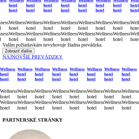
ness
Wellness
Wellness
Wellness
Wellness
Wellness
Wellness
Wellness
Well
hotel
hotel
hotel
hotel
hotel
hotel
hotel
hotel
hotel
hotel
hotel
hotel
hotel
hotel
hotel
hotel
ness
Wellness
Wellness
Wellness
Wellness
Wellness
Wellness
Wellness
Well
l
hotel
hotel
hotel
hotel
hotel
hotel
hotel
hote
ness
Wellness
Wellness
Wellness
Wellness
Wellness
Wellness
Wellness
Well
l
hotel
hotel
hotel
hotel
hotel
hotel
hotel
hote
Vaším požiadavkám nevyhovuje žiadna prevádzka.
Zobraziť ďalšie
NAJNOVŠIE PREVÁDZKY
Wellness
Wellness
Wellness
Wellness
Wellness
Wellness
Wellness
Wellness
hotel
hotel
hotel
hotel
hotel
hotel
hotel
hotel
hotel
hotel
hotel
hotel
hotel
hotel
hotel
hotel
Wellness
Wellness
Wellness
Wellness
Wellness
Wellness
Wellness
Wellness
hotel
hotel
hotel
hotel
hotel
hotel
hotel
hotel
Wellness
Wellness
Wellness
Wellness
Wellness
Wellness
Wellness
Wellness
hotel
hotel
hotel
hotel
hotel
hotel
hotel
hotel
PARTNERSKÉ STRÁNKY