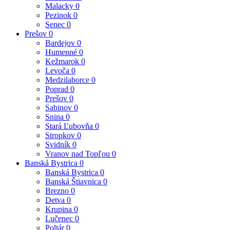
Malacky
0
Pezinok
0
Senec
0
Prešov
0
Bardejov
0
Humenné
0
Kežmarok
0
Levoča
0
Medzilaborce
0
Poprad
0
Prešov
0
Sabinov
0
Snina
0
Stará Ľubovňa
0
Stropkov
0
Svidník
0
Vranov nad Topľou
0
Banská Bystrica
0
Banská Bystrica
0
Banská Štiavnica
0
Brezno
0
Detva
0
Krupina
0
Lučenec
0
Poltár
0