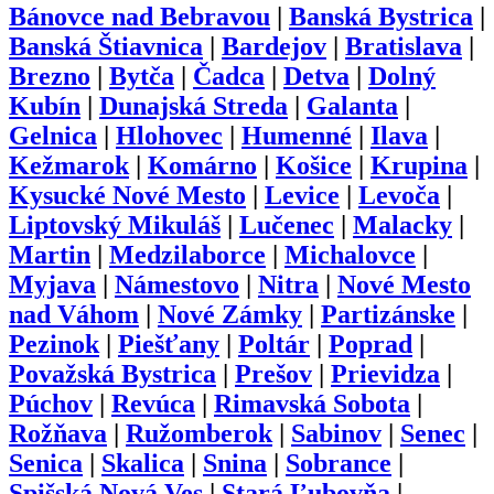
Bánovce nad Bebravou
|
Banská Bystrica
|
Banská Štiavnica
|
Bardejov
|
Bratislava
|
Brezno
|
Bytča
|
Čadca
|
Detva
|
Dolný
Kubín
|
Dunajská Streda
|
Galanta
|
Gelnica
|
Hlohovec
|
Humenné
|
Ilava
|
Kežmarok
|
Komárno
|
Košice
|
Krupina
|
Kysucké Nové Mesto
|
Levice
|
Levoča
|
Liptovský Mikuláš
|
Lučenec
|
Malacky
|
Martin
|
Medzilaborce
|
Michalovce
|
Myjava
|
Námestovo
|
Nitra
|
Nové Mesto
nad Váhom
|
Nové Zámky
|
Partizánske
|
Pezinok
|
Piešťany
|
Poltár
|
Poprad
|
Považská Bystrica
|
Prešov
|
Prievidza
|
Púchov
|
Revúca
|
Rimavská Sobota
|
Rožňava
|
Ružomberok
|
Sabinov
|
Senec
|
Senica
|
Skalica
|
Snina
|
Sobrance
|
Spišská Nová Ves
|
Stará Ľubovňa
|