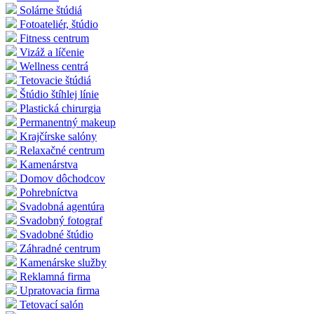
Solárne štúdiá
Fotoateliér, štúdio
Fitness centrum
Vizáž a líčenie
Wellness centrá
Tetovacie štúdiá
Štúdio štíhlej línie
Plastická chirurgia
Permanentný makeup
Krajčírske salóny
Relaxačné centrum
Kamenárstva
Domov dôchodcov
Pohrebníctva
Svadobná agentúra
Svadobný fotograf
Svadobné štúdio
Záhradné centrum
Kamenárske služby
Reklamná firma
Upratovacia firma
Tetovací salón