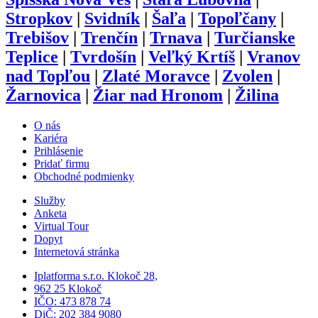
Stropkov
|
Svidník
|
Šaľa
|
Topoľčany
|
Trebišov
|
Trenčín
|
Trnava
|
Turčianske
Teplice
|
Tvrdošín
|
Veľký Krtíš
|
Vranov
nad Topľou
|
Zlaté Moravce
|
Zvolen
|
Žarnovica
|
Žiar nad Hronom
|
Žilina
O nás
Kariéra
Prihlásenie
Pridať firmu
Obchodné podmienky
Služby
Anketa
Virtual Tour
Dopyt
Internetová stránka
Iplatforma s.r.o. Klokoč 28,
962 25 Klokoč
IČO: 473 878 74
DiČ: 202 384 9080