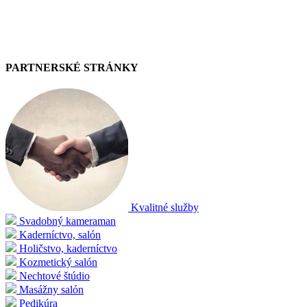
PARTNERSKÉ STRÁNKY
Kvalitné služby
Svadobný kameraman
Kaderníctvo, salón
Holičstvo, kaderníctvo
Kozmetický salón
Nechtové štúdio
Masážny salón
Pedikúra