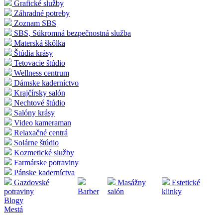
Grafické služby
Záhradné potreby
Zoznam SBS
SBS, Súkromná bezpečnostná služba
Materská škôlka
Štúdia krásy
Tetovacie štúdio
Wellness centrum
Dámske kaderníctvo
Krajčírsky salón
Nechtové štúdio
Salóny krásy
Video kameraman
Relaxačné centrá
Solárne štúdio
Kozmetické služby
Farmárske potraviny
Pánske kaderníctva
Gazdovské
Masážny
Estetické
potraviny
Barber
salón
klinky
Blogy
Mestá