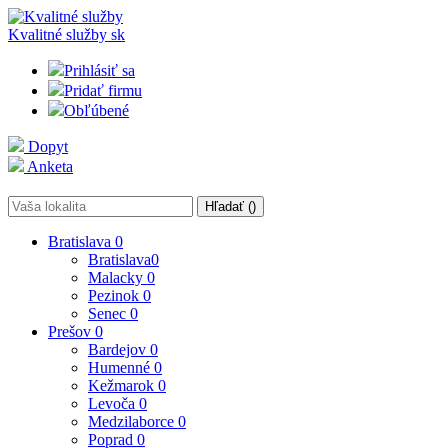
Kvalitné služby
sk
Prihlásiť sa
Pridať firmu
Obľúbené
Dopyt
Anketa
Hľadať (
)
Bratislava
0
Bratislava
0
Malacky
0
Pezinok
0
Senec
0
Prešov
0
Bardejov
0
Humenné
0
Kežmarok
0
Levoča
0
Medzilaborce
0
Poprad
0