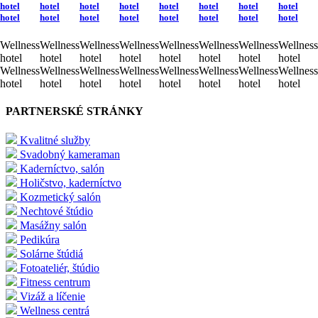
hotel
hotel
hotel
hotel
hotel
hotel
hotel
hotel
hotel
hotel
hotel
hotel
hotel
hotel
hotel
hotel
Wellness
Wellness
Wellness
Wellness
Wellness
Wellness
Wellness
Wellness
hotel
hotel
hotel
hotel
hotel
hotel
hotel
hotel
Wellness
Wellness
Wellness
Wellness
Wellness
Wellness
Wellness
Wellness
hotel
hotel
hotel
hotel
hotel
hotel
hotel
hotel
PARTNERSKÉ STRÁNKY
Kvalitné služby
Svadobný kameraman
Kaderníctvo, salón
Holičstvo, kaderníctvo
Kozmetický salón
Nechtové štúdio
Masážny salón
Pedikúra
Solárne štúdiá
Fotoateliér, štúdio
Fitness centrum
Vizáž a líčenie
Wellness centrá