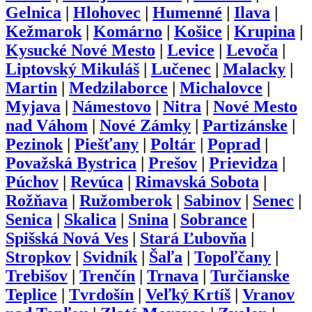
Gelnica
|
Hlohovec
|
Humenné
|
Ilava
|
Kežmarok
|
Komárno
|
Košice
|
Krupina
|
Kysucké Nové Mesto
|
Levice
|
Levoča
|
Liptovský Mikuláš
|
Lučenec
|
Malacky
|
Martin
|
Medzilaborce
|
Michalovce
|
Myjava
|
Námestovo
|
Nitra
|
Nové Mesto
nad Váhom
|
Nové Zámky
|
Partizánske
|
Pezinok
|
Piešťany
|
Poltár
|
Poprad
|
Považská Bystrica
|
Prešov
|
Prievidza
|
Púchov
|
Revúca
|
Rimavská Sobota
|
Rožňava
|
Ružomberok
|
Sabinov
|
Senec
|
Senica
|
Skalica
|
Snina
|
Sobrance
|
Spišská Nová Ves
|
Stará Ľubovňa
|
Stropkov
|
Svidník
|
Šaľa
|
Topoľčany
|
Trebišov
|
Trenčín
|
Trnava
|
Turčianske
Teplice
|
Tvrdošín
|
Veľký Krtíš
|
Vranov