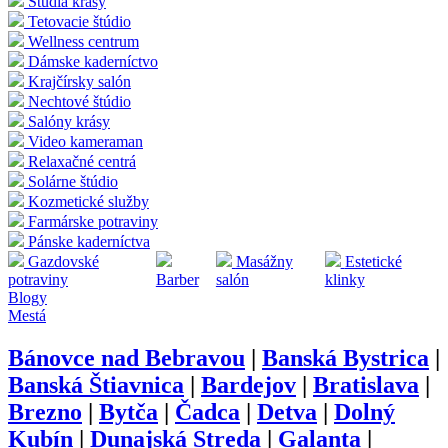
Štúdia krásy
Tetovacie štúdio
Wellness centrum
Dámske kaderníctvo
Krajčírsky salón
Nechtové štúdio
Salóny krásy
Video kameraman
Relaxačné centrá
Solárne štúdio
Kozmetické služby
Farmárske potraviny
Pánske kaderníctva
Gazdovské
Masážny
Estetické
potraviny
Barber
salón
klinky
Blogy
Mestá
Bánovce nad Bebravou
|
Banská Bystrica
|
Banská Štiavnica
|
Bardejov
|
Bratislava
|
Brezno
|
Bytča
|
Čadca
|
Detva
|
Dolný
Kubín
|
Dunajská Streda
|
Galanta
|