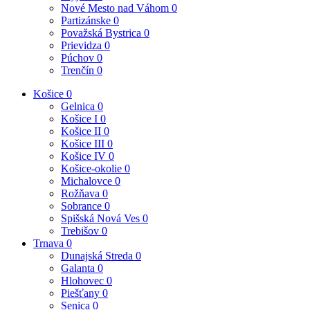
Nové Mesto nad Váhom
0
Partizánske
0
Považská Bystrica
0
Prievidza
0
Púchov
0
Trenčín
0
Košice
0
Gelnica
0
Košice I
0
Košice II
0
Košice III
0
Košice IV
0
Košice-okolie
0
Michalovce
0
Rožňava
0
Sobrance
0
Spišská Nová Ves
0
Trebišov
0
Trnava
0
Dunajská Streda
0
Galanta
0
Hlohovec
0
Piešťany
0
Senica
0