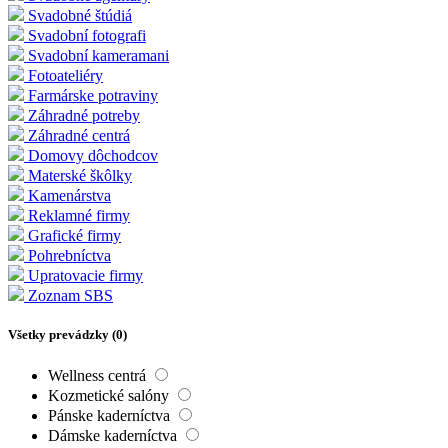
Svadobné štúdiá
Svadobní fotografi
Svadobní kameramani
Fotoateliéry
Farmárske potraviny
Záhradné potreby
Záhradné centrá
Domovy dôchodcov
Materské škôlky
Kamenárstva
Reklamné firmy
Grafické firmy
Pohrebníctva
Upratovacie firmy
Zoznam SBS
Všetky prevádzky (
0
)
Wellness centrá
Kozmetické salóny
Pánske kaderníctva
Dámske kaderníctva