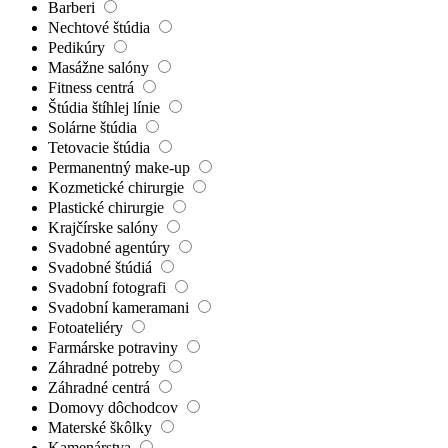
Barberi
Nechtové štúdia
Pedikúry
Masážne salóny
Fitness centrá
Štúdia štíhlej línie
Solárne štúdia
Tetovacie štúdia
Permanentný make-up
Kozmetické chirurgie
Plastické chirurgie
Krajčírske salóny
Svadobné agentúry
Svadobné štúdiá
Svadobní fotografi
Svadobní kameramani
Fotoateliéry
Farmárske potraviny
Záhradné potreby
Záhradné centrá
Domovy dôchodcov
Materské škôlky
Kamenárstva