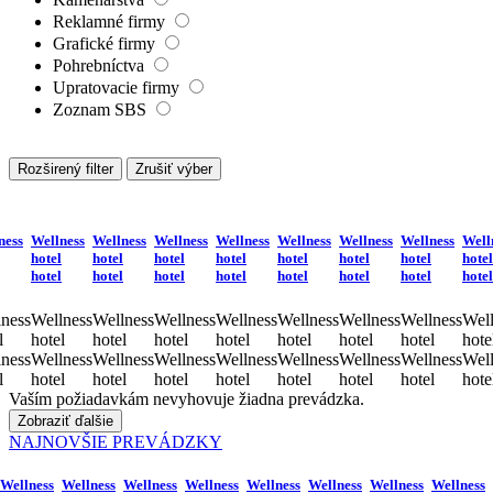
Reklamné firmy
Grafické firmy
Pohrebníctva
Upratovacie firmy
Zoznam SBS
Rozširený filter
Zrušiť výber
ness
Wellness
Wellness
Wellness
Wellness
Wellness
Wellness
Wellness
Well
hotel
hotel
hotel
hotel
hotel
hotel
hotel
hotel
hotel
hotel
hotel
hotel
hotel
hotel
hotel
hotel
ness
Wellness
Wellness
Wellness
Wellness
Wellness
Wellness
Wellness
Well
l
hotel
hotel
hotel
hotel
hotel
hotel
hotel
hote
ness
Wellness
Wellness
Wellness
Wellness
Wellness
Wellness
Wellness
Well
l
hotel
hotel
hotel
hotel
hotel
hotel
hotel
hote
Vaším požiadavkám nevyhovuje žiadna prevádzka.
Zobraziť ďalšie
NAJNOVŠIE PREVÁDZKY
Wellness
Wellness
Wellness
Wellness
Wellness
Wellness
Wellness
Wellness