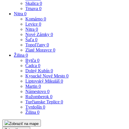
Skalica
0
Trnava
0
Nitra
0
Komárno
0
Levice
0
Nitra
0
Nové Zámky
0
Šaľa
0
Topoľčany
0
Zlaté Moravce
0
Žilina
0
Bytča
0
Čadca
0
Dolný Kubín
0
Kysucké Nové Mesto
0
Liptovský Mikuláš
0
Martin
0
Námestovo
0
Ružomberok
0
Turčianske Teplice
0
Tvrdošín
0
Žilina
0
Zobraziť na mape