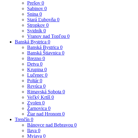
Prešov
0
Sabinov
0
Snina
0
Stará Ľubovňa
0
Stropkov
0
Svidník
0
Vranov nad Topľou
0
Banská Bystrica
0
Banská Bystrica
0
Banská Štiavnica
0
Brezno
0
Detva
0
Krupina
0
Lučenec
0
Poltár
0
Revúca
0
Rimavská Sobota
0
Veľký Krtíš
0
Zvolen
0
Žarnovica
0
Žiar nad Hronom
0
Trenčín
0
Bánovce nad Bebravou
0
Ilava
0
Myjava
0