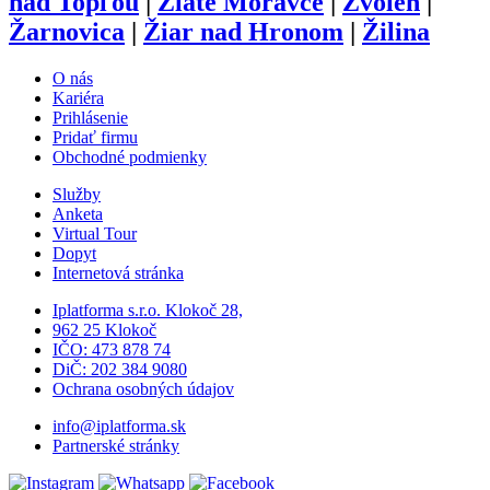
nad Topľou
|
Zlaté Moravce
|
Zvolen
|
Žarnovica
|
Žiar nad Hronom
|
Žilina
O nás
Kariéra
Prihlásenie
Pridať firmu
Obchodné podmienky
Služby
Anketa
Virtual Tour
Dopyt
Internetová stránka
Iplatforma s.r.o. Klokoč 28,
962 25 Klokoč
IČO: 473 878 74
DiČ: 202 384 9080
Ochrana osobných údajov
info@iplatforma.sk
Partnerské stránky