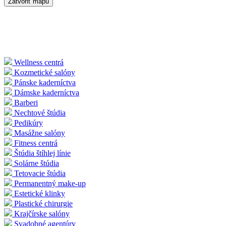
Zatvoriť mapu
Wellness centrá
Kozmetické salóny
Pánske kaderníctva
Dámske kaderníctva
Barberi
Nechtové štúdia
Pedikúry
Masážne salóny
Fitness centrá
Štúdia štíhlej línie
Solárne štúdia
Tetovacie štúdia
Permanentný make-up
Estetické klinky
Plastické chirurgie
Krajčírske salóny
Svadobné agentúry