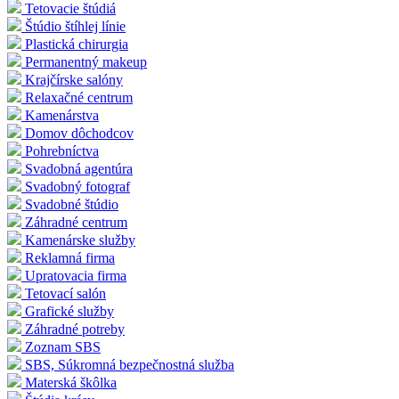
Tetovacie štúdiá
Štúdio štíhlej línie
Plastická chirurgia
Permanentný makeup
Krajčírske salóny
Relaxačné centrum
Kamenárstva
Domov dôchodcov
Pohrebníctva
Svadobná agentúra
Svadobný fotograf
Svadobné štúdio
Záhradné centrum
Kamenárske služby
Reklamná firma
Upratovacia firma
Tetovací salón
Grafické služby
Záhradné potreby
Zoznam SBS
SBS, Súkromná bezpečnostná služba
Materská škôlka