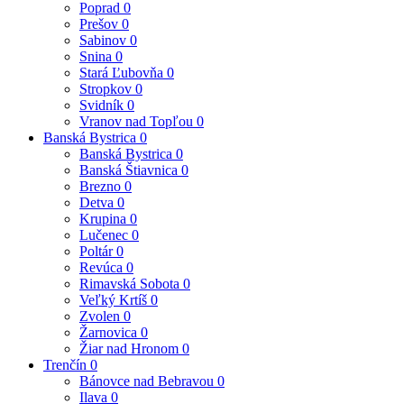
Poprad
0
Prešov
0
Sabinov
0
Snina
0
Stará Ľubovňa
0
Stropkov
0
Svidník
0
Vranov nad Topľou
0
Banská Bystrica
0
Banská Bystrica
0
Banská Štiavnica
0
Brezno
0
Detva
0
Krupina
0
Lučenec
0
Poltár
0
Revúca
0
Rimavská Sobota
0
Veľký Krtíš
0
Zvolen
0
Žarnovica
0
Žiar nad Hronom
0
Trenčín
0
Bánovce nad Bebravou
0
Ilava
0