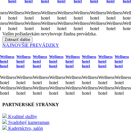
hotel
hotel
hotel
hotel
hotel
hotel
hotel
hotel
ness
Wellness
Wellness
Wellness
Wellness
Wellness
Wellness
Wellness
Well
l
hotel
hotel
hotel
hotel
hotel
hotel
hotel
hote
ness
Wellness
Wellness
Wellness
Wellness
Wellness
Wellness
Wellness
Well
l
hotel
hotel
hotel
hotel
hotel
hotel
hotel
hote
Vaším požiadavkám nevyhovuje žiadna prevádzka.
Zobraziť ďalšie
NAJNOVŠIE PREVÁDZKY
Wellness
Wellness
Wellness
Wellness
Wellness
Wellness
Wellness
Wellness
hotel
hotel
hotel
hotel
hotel
hotel
hotel
hotel
hotel
hotel
hotel
hotel
hotel
hotel
hotel
hotel
Wellness
Wellness
Wellness
Wellness
Wellness
Wellness
Wellness
Wellness
hotel
hotel
hotel
hotel
hotel
hotel
hotel
hotel
Wellness
Wellness
Wellness
Wellness
Wellness
Wellness
Wellness
Wellness
hotel
hotel
hotel
hotel
hotel
hotel
hotel
hotel
PARTNERSKÉ STRÁNKY
Kvalitné služby
Svadobný kameraman
Kaderníctvo, salón