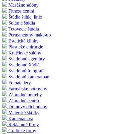
Masážne salóny
Fitness centrá
Štúdia štíhlej línie
Solárne štúdia
Tetovacie štúdia
Permanentný make-up
Estetické klinky
Plastické chirurgie
Krajčírske salóny
Svadobné agentúry
Svadobné štúdiá
Svadobní fotografi
Svadobní kameramani
Fotoateliéry
Farmárske potraviny
Záhradné potreby
Záhradné centrá
Domovy dôchodcov
Materské škôlky
Kamenárstva
Reklamné firmy
Grafické firmy