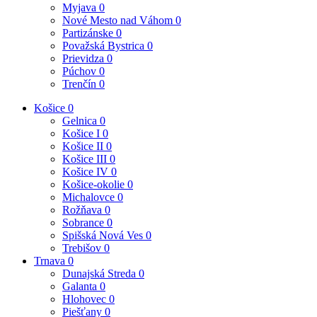
Myjava
0
Nové Mesto nad Váhom
0
Partizánske
0
Považská Bystrica
0
Prievidza
0
Púchov
0
Trenčín
0
Košice
0
Gelnica
0
Košice I
0
Košice II
0
Košice III
0
Košice IV
0
Košice-okolie
0
Michalovce
0
Rožňava
0
Sobrance
0
Spišská Nová Ves
0
Trebišov
0
Trnava
0
Dunajská Streda
0
Galanta
0
Hlohovec
0
Piešťany
0