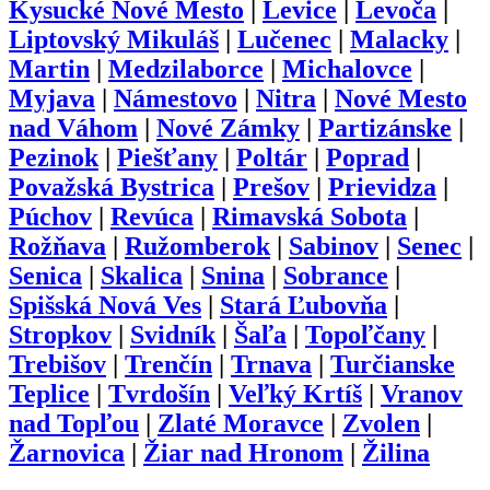
Kysucké Nové Mesto
|
Levice
|
Levoča
|
Liptovský Mikuláš
|
Lučenec
|
Malacky
|
Martin
|
Medzilaborce
|
Michalovce
|
Myjava
|
Námestovo
|
Nitra
|
Nové Mesto
nad Váhom
|
Nové Zámky
|
Partizánske
|
Pezinok
|
Piešťany
|
Poltár
|
Poprad
|
Považská Bystrica
|
Prešov
|
Prievidza
|
Púchov
|
Revúca
|
Rimavská Sobota
|
Rožňava
|
Ružomberok
|
Sabinov
|
Senec
|
Senica
|
Skalica
|
Snina
|
Sobrance
|
Spišská Nová Ves
|
Stará Ľubovňa
|
Stropkov
|
Svidník
|
Šaľa
|
Topoľčany
|
Trebišov
|
Trenčín
|
Trnava
|
Turčianske
Teplice
|
Tvrdošín
|
Veľký Krtíš
|
Vranov
nad Topľou
|
Zlaté Moravce
|
Zvolen
|
Žarnovica
|
Žiar nad Hronom
|
Žilina