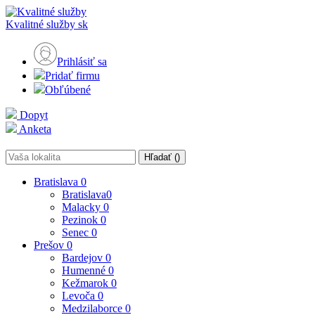
Kvalitné služby
sk
Prihlásiť sa
Pridať firmu
Obľúbené
Dopyt
Anketa
Hľadať (
)
Bratislava
0
Bratislava
0
Malacky
0
Pezinok
0
Senec
0
Prešov
0
Bardejov
0
Humenné
0
Kežmarok
0
Levoča
0
Medzilaborce
0