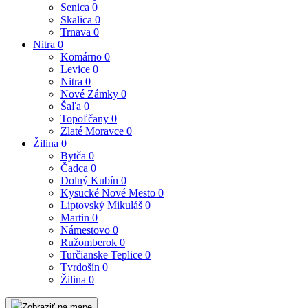
Senica
0
Skalica
0
Trnava
0
Nitra
0
Komárno
0
Levice
0
Nitra
0
Nové Zámky
0
Šaľa
0
Topoľčany
0
Zlaté Moravce
0
Žilina
0
Bytča
0
Čadca
0
Dolný Kubín
0
Kysucké Nové Mesto
0
Liptovský Mikuláš
0
Martin
0
Námestovo
0
Ružomberok
0
Turčianske Teplice
0
Tvrdošín
0
Žilina
0
Zobraziť na mape