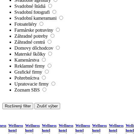
Svadobné agentúry
Svadobné štúdiá
Svadobní fotografi
Svadobní kameramani
Fotoateliéry
Farmárske potraviny
Záhradné potreby
Záhradné centrá
Domovy dôchodcov
Materské škôlky
Kamenárstva
Reklamné firmy
Grafické firmy
Pohrebníctva
Upratovacie firmy
Zoznam SBS
Rozširený filter
Zrušiť výber
ness
Wellness
Wellness
Wellness
Wellness
Wellness
Wellness
Wellness
Well
hotel
hotel
hotel
hotel
hotel
hotel
hotel
hotel