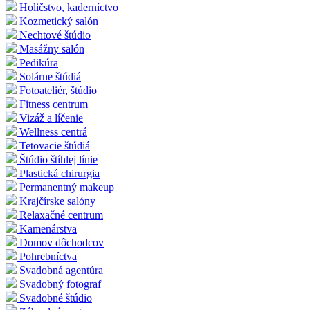
Holičstvo, kaderníctvo
Kozmetický salón
Nechtové štúdio
Masážny salón
Pedikúra
Solárne štúdiá
Fotoateliér, štúdio
Fitness centrum
Vizáž a líčenie
Wellness centrá
Tetovacie štúdiá
Štúdio štíhlej línie
Plastická chirurgia
Permanentný makeup
Krajčírske salóny
Relaxačné centrum
Kamenárstva
Domov dôchodcov
Pohrebníctva
Svadobná agentúra
Svadobný fotograf
Svadobné štúdio