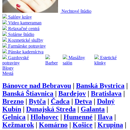
Nechtové štúdio
Salóny krásy
Video kameraman
Relaxačné centrá
Solárne štúdio
Kozmetické služby
Farmárske potraviny
Pánske kaderníctva
Gazdovské
Masážny
Estetické
potraviny
Barber
salón
klinky
Blogy
Mestá
Bánovce nad Bebravou
|
Banská Bystrica
|
Banská Štiavnica
|
Bardejov
|
Bratislava
|
Brezno
|
Bytča
|
Čadca
|
Detva
|
Dolný
Kubín
|
Dunajská Streda
|
Galanta
|
Gelnica
|
Hlohovec
|
Humenné
|
Ilava
|
Kežmarok
|
Komárno
|
Košice
|
Krupina
|