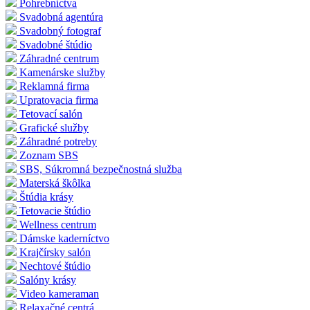
Pohrebníctva
Svadobná agentúra
Svadobný fotograf
Svadobné štúdio
Záhradné centrum
Kamenárske služby
Reklamná firma
Upratovacia firma
Tetovací salón
Grafické služby
Záhradné potreby
Zoznam SBS
SBS, Súkromná bezpečnostná služba
Materská škôlka
Štúdia krásy
Tetovacie štúdio
Wellness centrum
Dámske kaderníctvo
Krajčírsky salón
Nechtové štúdio
Salóny krásy
Video kameraman
Relaxačné centrá