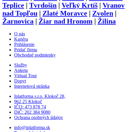
Teplice
|
Tvrdošín
|
Veľký Krtíš
|
Vranov
nad Topľou
|
Zlaté Moravce
|
Zvolen
|
Žarnovica
|
Žiar nad Hronom
|
Žilina
O nás
Kariéra
Prihlásenie
Pridať firmu
Obchodné podmienky
Služby
Anketa
Virtual Tour
Dopyt
Internetová stránka
Iplatforma s.r.o. Klokoč 28,
962 25 Klokoč
IČO: 473 878 74
DiČ: 202 384 9080
Ochrana osobných údajov
info@iplatforma.sk