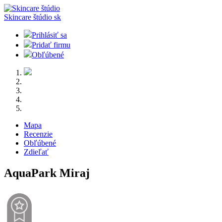
Skincare štúdio
sk
Prihlásiť sa
Pridať firmu
Obľúbené
Mapa
Recenzie
Obľúbené
Zdieľať
AquaPark Miraj