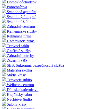
Domov dôchodcov
Pohrebníctva
Svadobná agentúra
Svadobný fotograf
Svadobné štúdio
Záhradné centrum
Kamenárske služby
Reklamná firma
Upratovacia firma
Tetovací salón
Grafické služby
Záhradné potreby
Zoznam SBS
SBS, Súkromná bezpečnostná služba
Materská škôlka
Štúdia krásy
Tetovacie štúdio
Wellness centrum
Dámske kaderníctvo
Krajčírsky salón
Nechtové štúdio
Salóny krásy