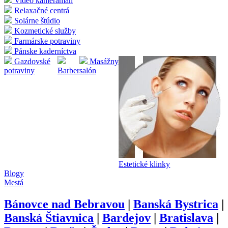
Video kameraman
Relaxačné centrá
Solárne štúdio
Kozmetické služby
Farmárske potraviny
Pánske kaderníctva
Gazdovské
Masážny
potraviny
Barber
salón
Estetické klinky
Blogy
Mestá
Bánovce nad Bebravou
|
Banská Bystrica
|
Banská Štiavnica
|
Bardejov
|
Bratislava
|