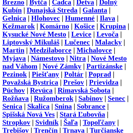
Brezno
|
Bytča
|
Čadca
|
Detva
|
Dolný
Kubín
|
Dunajská Streda
|
Galanta
|
Gelnica
|
Hlohovec
|
Humenné
|
Ilava
|
Kežmarok
|
Komárno
|
Košice
|
Krupina
|
Kysucké Nové Mesto
|
Levice
|
Levoča
|
Liptovský Mikuláš
|
Lučenec
|
Malacky
|
Martin
|
Medzilaborce
|
Michalovce
|
Myjava
|
Námestovo
|
Nitra
|
Nové Mesto
nad Váhom
|
Nové Zámky
|
Partizánske
|
Pezinok
|
Piešťany
|
Poltár
|
Poprad
|
Považská Bystrica
|
Prešov
|
Prievidza
|
Púchov
|
Revúca
|
Rimavská Sobota
|
Rožňava
|
Ružomberok
|
Sabinov
|
Senec
|
Senica
|
Skalica
|
Snina
|
Sobrance
|
Spišská Nová Ves
|
Stará Ľubovňa
|
Stropkov
|
Svidník
|
Šaľa
|
Topoľčany
|
Trebišov
|
Trenčín
|
Trnava
|
Turčianske