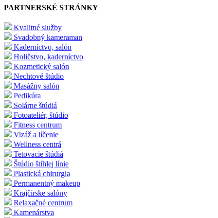
PARTNERSKÉ STRÁNKY
Kvalitné služby
Svadobný kameraman
Kaderníctvo, salón
Holičstvo, kaderníctvo
Kozmetický salón
Nechtové štúdio
Masážny salón
Pedikúra
Solárne štúdiá
Fotoateliér, štúdio
Fitness centrum
Vizáž a líčenie
Wellness centrá
Tetovacie štúdiá
Štúdio štíhlej línie
Plastická chirurgia
Permanentný makeup
Krajčírske salóny
Relaxačné centrum
Kamenárstva