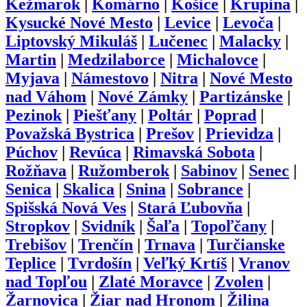
Kežmarok
|
Komárno
|
Košice
|
Krupina
|
Kysucké Nové Mesto
|
Levice
|
Levoča
|
Liptovský Mikuláš
|
Lučenec
|
Malacky
|
Martin
|
Medzilaborce
|
Michalovce
|
Myjava
|
Námestovo
|
Nitra
|
Nové Mesto
nad Váhom
|
Nové Zámky
|
Partizánske
|
Pezinok
|
Piešťany
|
Poltár
|
Poprad
|
Považská Bystrica
|
Prešov
|
Prievidza
|
Púchov
|
Revúca
|
Rimavská Sobota
|
Rožňava
|
Ružomberok
|
Sabinov
|
Senec
|
Senica
|
Skalica
|
Snina
|
Sobrance
|
Spišská Nová Ves
|
Stará Ľubovňa
|
Stropkov
|
Svidník
|
Šaľa
|
Topoľčany
|
Trebišov
|
Trenčín
|
Trnava
|
Turčianske
Teplice
|
Tvrdošín
|
Veľký Krtíš
|
Vranov
nad Topľou
|
Zlaté Moravce
|
Zvolen
|
Žarnovica
|
Žiar nad Hronom
|
Žilina