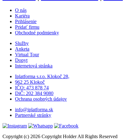
O nás
Kariéra
Prihlásenie
Pridať firmu
Obchodné podmienky
Služby
Anketa
Virtual Tour
Dopyt
Internetová stránka
Iplatforma s.r.o. Klokoč 28,
962 25 Klokoč
IČO: 473 878 74
DiČ: 202 384 9080
Ochrana osobných údajov
info@iplatforma.sk
Partnerské stránky
Copyright (c) 2026 Copyright Holder All Rights Reserved