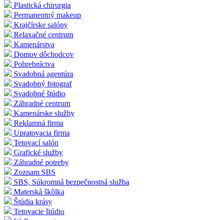
Plastická chirurgia
Permanentný makeup
Krajčírske salóny
Relaxačné centrum
Kamenárstva
Domov dôchodcov
Pohrebníctva
Svadobná agentúra
Svadobný fotograf
Svadobné štúdio
Záhradné centrum
Kamenárske služby
Reklamná firma
Upratovacia firma
Tetovací salón
Grafické služby
Záhradné potreby
Zoznam SBS
SBS, Súkromná bezpečnostná služba
Materská škôlka
Štúdia krásy
Tetovacie štúdio