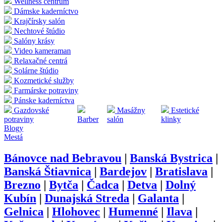
Wellness centrum
Dámske kaderníctvo
Krajčírsky salón
Nechtové štúdio
Salóny krásy
Video kameraman
Relaxačné centrá
Solárne štúdio
Kozmetické služby
Farmárske potraviny
Pánske kaderníctva
Gazdovské
Masážny
Estetické
potraviny
Barber
salón
klinky
Blogy
Mestá
Bánovce nad Bebravou
|
Banská Bystrica
|
Banská Štiavnica
|
Bardejov
|
Bratislava
|
Brezno
|
Bytča
|
Čadca
|
Detva
|
Dolný
Kubín
|
Dunajská Streda
|
Galanta
|
Gelnica
|
Hlohovec
|
Humenné
|
Ilava
|